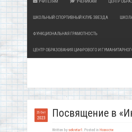
УЧИТЕЛЯМ
УЧЕНИКАМ
ЦЕНТР ОБРА
ШКОЛЬНЫЙ СПОРТИВНЫЙ КЛУБ ЗВЕЗДА
ШКОЛ
ФУНКЦИОНАЛЬНАЯ ГРАМОТНОСТЬ
ЦЕНТР ОБРАЗОВАНИЯ ЦИФРОВОГО И ГУМАНИТАРНОГ
Посвящение в «И
25 Окт
2023
Written by
sekretar1
. Posted in
Новости