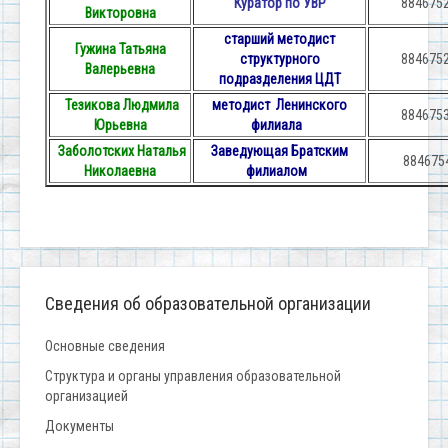
Куратор по УВР
884675
Викторовна
старший методист
Гужина Татьяна
структурного
884675
Валерьевна
подразделения ЦДТ
Тезикова Людмила
методист Ленинского
884675
Юрьевна
филиала
Заболотских Наталья
Заведующая Братским
884675
Николаевна
филиалом
Сведения об образовательной организации
Основные сведения
Структура и органы управления образовательной
организацией
Документы