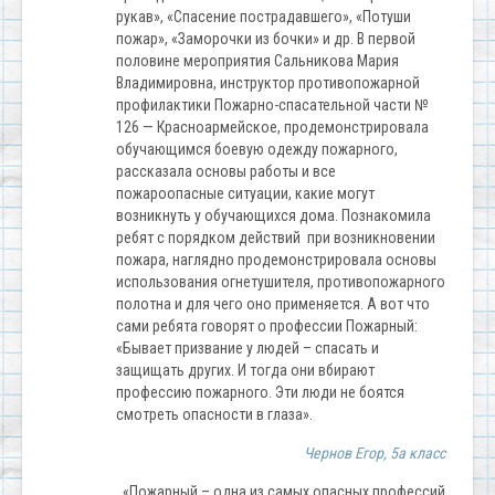
рукав», «Спасение пострадавшего», «Потуши
пожар», «Заморочки из бочки» и др. В первой
половине мероприятия Сальникова Мария
Владимировна, инструктор противопожарной
профилактики Пожарно-спасательной части №
126 — Красноармейское, продемонстрировала
обучающимся боевую одежду пожарного,
рассказала основы работы и все
пожароопасные ситуации, какие могут
возникнуть у обучающихся дома. Познакомила
ребят с порядком действий при возникновении
пожара, наглядно продемонстрировала основы
использования огнетушителя, противопожарного
полотна и для чего оно применяется. А вот что
сами ребята говорят о профессии Пожарный:
«Бывает призвание у людей – спасать и
защищать других. И тогда они вбирают
профессию пожарного. Эти люди не боятся
смотреть опасности в глаза».
Чернов Егор, 5а класс
«Пожарный – одна из самых опасных профессий