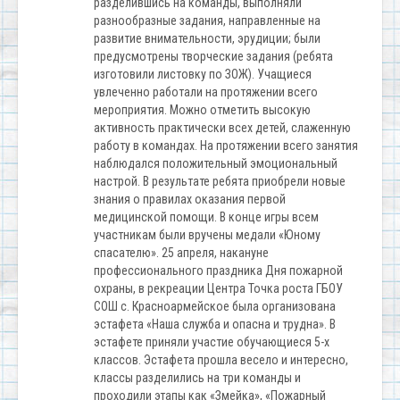
разделившись на команды, выполняли
разнообразные задания, направленные на
развитие внимательности, эрудиции; были
предусмотрены творческие задания (ребята
изготовили листовку по ЗОЖ). Учащиеся
увлеченно работали на протяжении всего
мероприятия. Можно отметить высокую
активность практически всех детей, слаженную
работу в командах. На протяжении всего занятия
наблюдался положительный эмоциональный
настрой. В результате ребята приобрели новые
знания о правилах оказания первой
медицинской помощи. В конце игры всем
участникам были вручены медали «Юному
спасателю». 25 апреля, накануне
профессионального праздника Дня пожарной
охраны, в рекреации Центра Точка роста ГБОУ
СОШ с. Красноармейское была организована
эстафета «Наша служба и опасна и трудна». В
эстафете приняли участие обучающиеся 5-х
классов. Эстафета прошла весело и интересно,
классы разделились на три команды и
проходили этапы как «Змейка», «Пожарный