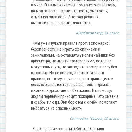
в мире. Главные качества пожарного-спасателя,
на мой взгляд, — решительность, смелость,
отменная сила воли, быстрая реакция,
выносливость, ответственность».
Щербаков Егор, 5в класс
«Мы уже изучали правила противопожарной
безопасности: не играть со спичками и
зажигалками, не оставлять утюги и чайники без
присмотра, не играть с жидкостями, которые
могут вспыхнуть, не разводить костёр в лесу без
взрослых. Но не все люди выполняют эти
правила, поэтому горят леса, выгорают целые
сёла, взрываются газовые баллоны в домах,
многие люди остаются без жилья. На помощь
людям первыми приходят пожарные. Это смелые
и храбрые люди. Они борются с огнём, помогают
выбраться из опасных мест».
Селезнёва Полина, 5б класс
В заключение встречи ребята закрепили