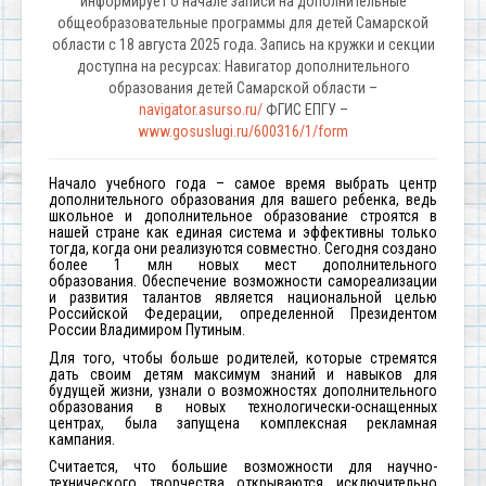
информирует о начале записи на дополнительные
общеобразовательные программы для детей Самарской
области с 18 августа 2025 года. Запись на кружки и секции
доступна на ресурсах: Навигатор дополнительного
образования детей Самарской области –
navigator.asurso.ru/
ФГИС ЕПГУ –
www.gosuslugi.ru/600316/1/form
Начало учебного года – самое время выбрать центр
дополнительного образования для вашего ребенка, ведь
школьное и дополнительное образование строятся в
нашей стране как единая система и эффективны только
тогда, когда они реализуются совместно. Сегодня создано
более 1 млн новых мест дополнительного
образования.
Обеспечение
возможности самореализации
и развития талантов
является национальной целью
Российской Федерации,
определенной Президентом
России Владимиром Путиным.
Для того, чтобы больше родителей, которые стремятся
дать своим детям максимум знаний и навыков для
будущей жизни, узнали о возможностях дополнительного
образования в новых технологически-оснащенных
центрах, была запущена комплексная рекламная
кампания.
Считается, что большие возможности для научно-
технического творчества открываются исключительно