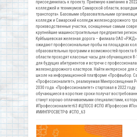
присоединилась к проекту. Приёмную кампанию в 202
колледжей и техникумов Самарской области, вошедши
транспорта». Базовыми образовательными организаци
колледж и Самарский колледж железнодорожного транс
производственные участки, оснащенные самым совре
крупнейшие машиностроительные предприятия региона
Куйбышевская железная дорога – филиала ОАО «РЖД».
ожидают профессиональные пробы на площадках колле
образовательных программ и возможностей проекта б
области проходят классные часы для обучающихся 8-
для будущих абитуриентов и встречи с профессионал
железнодорожного кластеров. Найти интересное для с
школе на информационной платформе «Профвыбор. Са
«Профессионалитет», реализуемая Минпросвещения Ро
2030 года. «Профессионалитет» стартовал в 2022 году
обучающиеся в короткие сроки получат востребованн
станут хорошо оплачиваемыми специалистами, которы
#Профессионалитет63 #ЦПОСО #СПО #Профессия #По
#МИНПРОСВЕТРФ #СПО_63