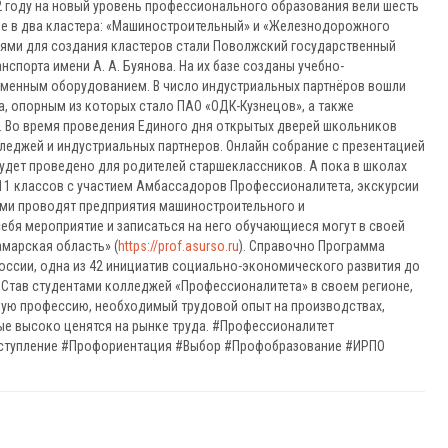
2 году на новый уровень профессионального образования вели шесть
е в два кластера: «Машиностроительный» и «Железнодорожного
ями для создания кластеров стали Поволжский государственный
порта имени А. А. Буянова. На их базе созданы учебно-
менным оборудованием. В число индустриальных партнёров вошли
, опорным из которых стало ПАО «ОДК-Кузнецов», а также
 Во время проведения Единого дня открытых дверей школьников
джей и индустриальных партнеров. Онлайн собрание с презентацией
удет проведено для родителей старшеклассников. А пока в школах
11 классов с участием Амбассадоров Профессионалитета, экскурсии
ами проводят предприятия машиностроительного и
ебя мероприятие и записаться на него обучающиеся могут в своей
марская область» (
https://prof.asurso.ru
). Справочно Программа
ссии, одна из 42 инициатив социально-экономического развития до
. Став студентами колледжей «Профессионалитета» в своем регионе,
ую профессию, необходимый трудовой опыт на производствах,
е высоко ценятся на рынке труда. #Профессионалитет
ступление #Профориентация #Выбор #Профобразование #ИРПО