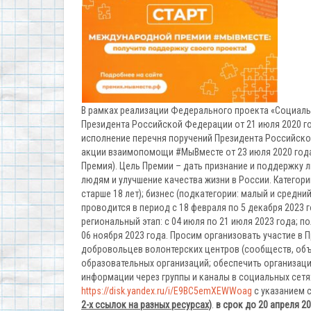
В рамках реализации Федерального проекта «Социаль
Президента Российской Федерации от 21 июля 2020 го
исполнение перечня поручений Президента Российско
акции взаимопомощи #МыВместе от 23 июля 2020 год
Премия). Цель Премии – дать признание и поддержку
людям и улучшение качества жизни в России. Категории
старше 18 лет); бизнес (подкатегории: малый и средн
проводится в период с 18 февраля по 5 декабря 2023 г
региональный этап: с 04 июля по 21 июля 2023 года; по
06 ноября 2023 года. Просим организовать участие в
добровольцев волонтерских центров (сообществ, об
образовательных организаций; обеспечить организац
информации через группы и каналы в социальных сетя
https://disk.yandex.ru/i/E9BC5emXEWWoag
с указанием 
2-х ссылок на разных ресурсах)
.
в срок до 20 апреля 2