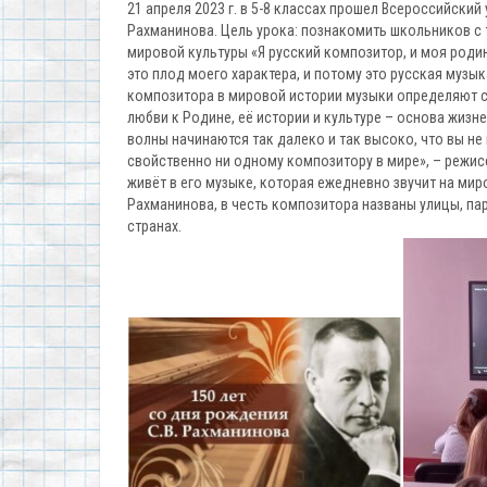
21 апреля 2023 г. в 5-8 классах прошел Всероссийски
Рахманинова. Цель урока: познакомить школьников с 
мировой культуры «Я русский композитор, и моя роди
это плод моего характера, и потому это русская музы
композитора в мировой истории музыки определяют с
любви к Родине, её истории и культуре – основа жизн
волны начинаются так далеко и так высоко, что вы не 
свойственно ни одному композитору в мире», – режи
живёт в его музыке, которая ежедневно звучит на ми
Рахманинова, в честь композитора названы улицы, пар
странах.