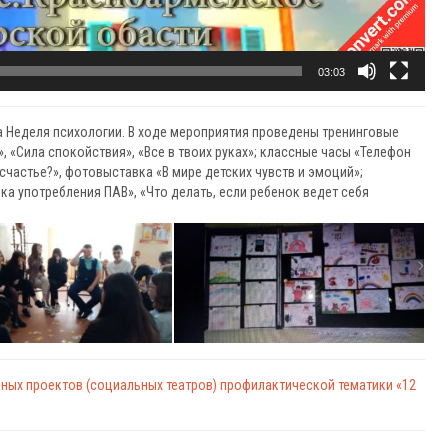
03:03
а Неделя психологии. В ходе мероприятия проведены тренинговые
, «Сила спокойствия», «Все в твоих руках»; классные часы «Телефон
счастье?», фотовыставка «В мире детских чувств и эмоций»;
а употребления ПАВ», «Что делать, если ребенок ведет себя
нных проектов (социальных театров) профилактической тематики «12