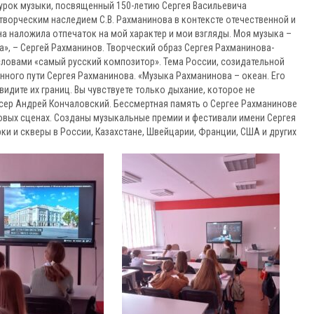
й урок музыки, посвященный 150-летию Сергея Васильевича
творческим наследием С.В. Рахманинова в контексте отечественной и
на наложила отпечаток на мой характер и мои взгляды. Моя музыка –
ка», – Сергей Рахманинов. Творческий образ Сергея Рахманинова-
ловами «самый русский композитор». Тема России, созидательной
енного пути Сергея Рахманинова. «Музыка Рахманинова – океан. Его
видите их границ. Вы чувствуете только дыхание, которое не
ссер Андрей Кончаловский. Бессмертная память о Сергее Рахманинове
ровых сценах. Созданы музыкальные премии и фестивали имени Сергея
ки и скверы в России, Казахстане, Швейцарии, Франции, США и других