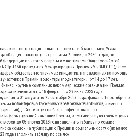
ная активность» национального проекта «Образование», Указа
да «О национальных целях развития России до 2030 года», во
й Федерации по итогам встречи с участниками Общероссийской
а № Пр-1150 проводится Международная Премия #МЫВМЕСТЕ (далее –
 лидерам общественно значимых инициатив, направленных на помощь
 участников Премии: волонтеры (подкатегории: от 14 до 17 лет,
ий бизнес, крупные компании); некоммерческие организации. Премия
ода: заявочный этап: с 18 февраля по 23 июня 2023 года;
луфинал: с 01 августа по 29 сентября 2023 года; финал: с 16 октября по
 Премии
волонтеров, а также иных возможных участников
, а именно:
ъединений), действующих на базе профессиональных
ию информационной кампании Премии, в том числе путем размещения
х;
в срок до 05 апреля 2023 года
заполнить таблицу по ссылке
списка ссылок на публикации о Премии в социальных сетях
(не менее
023 года
заполнить таблицу по ссылке