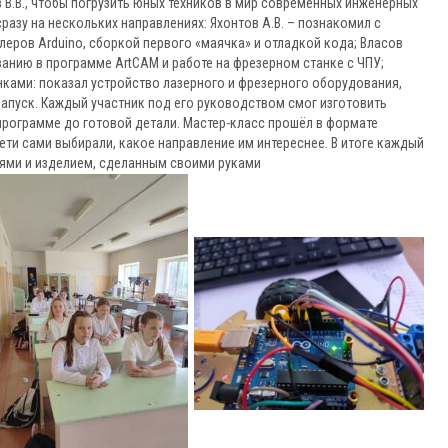
ев В.В., чтобы погрузить юных техников в мир современных инженерных
разу на нескольких направлениях: Яхонтов А.В. – познакомил с
ров Arduino, сборкой первого «маячка» и отладкой кода; Власов
ванию в программе ArtCAM и работе на фрезерном станке с ЧПУ;
анками: показал устройство лазерного и фрезерного оборудования,
запуск. Каждый участник под его руководством смог изготовить
программе до готовой детали. Мастер-класс прошёл в формате
ти сами выбирали, какое направление им интереснее. В итоге каждый
иями и изделием, сделанным своими руками