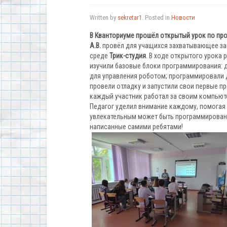
Written by
sekretar1
. Posted in
Новости
В Кванториуме прошёл открытый урок по пр
А.В.
провёл для учащихся захватывающее за
среде
Трик-студия
. В ходе открытого урока
изучили базовые блоки программирования: д
для управления роботом; программировали д
провели отладку и запустили свои первые п
каждый участник работал за своим компьюте
Педагог уделил внимание каждому, помогая 
увлекательным может быть программирование
написанные самими ребятами!