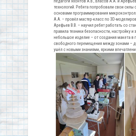
педагоги Яхонтов А.В., Власов А.А. и Арефь
технологий. Ребята попробовали свои силы с
основами программирования микроконтролле
А.А. – провёл мастер-класс по 3D-моделиро
Арефьев В.В. – научил ребят работать со ст
правила техники безопасности, настройку и 
небольшое изделие – от создания макета в 
свободного перемещения между зонами – де
ушёл с новыми знаниями, яркими впечатлен