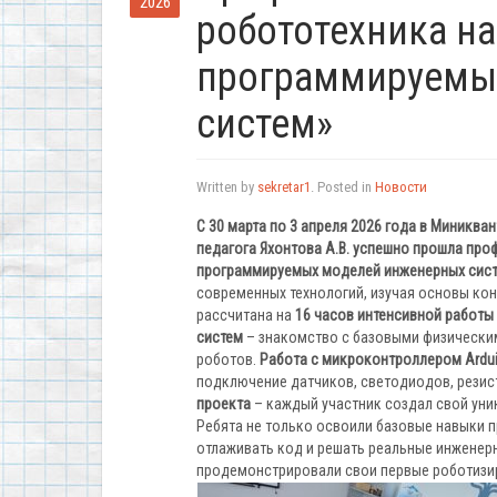
2026
робототехника на
программируемы
систем»
Written by
sekretar1
. Posted in
Новости
С 30 марта по 3 апреля 2026 года в Миникв
педагога Яхонтова А.В. успешно прошла про
программируемых моделей инженерных сист
современных технологий, изучая основы ко
рассчитана на
16 часов интенсивной работы
систем
– знакомство с базовыми физически
роботов.
Работа с микроконтроллером Ardu
подключение датчиков, светодиодов, резис
проекта
– каждый участник создал свой уни
Ребята не только освоили базовые навыки п
отлаживать код и решать реальные инженер
продемонстрировали свои первые роботизи