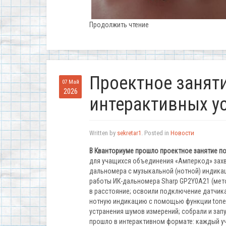
Продолжить чтение
Проектное заняти
07 Май
2026
интерактивных у
Written by
sekretar1
. Posted in
Новости
В Кванториуме прошло проектное занятие по
для учащихся объединения «Амперкод» за
дальномера с музыкальной (нотной) индикац
работы ИК-дальномера Sharp GP2Y0A21 (мет
в расстояние; освоили подключение датчика
нотную индикацию с помощью функции tone(
устранения шумов измерений; собрали и запу
прошло в интерактивном формате: каждый у