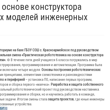
 основе конструктора
х моделей инженерных
анториуме на базе ГБОУ СОШ с. Красноармейское под руководством
фильная смена «Практическая робототехника на основе конструктора
ем».
⚙️ В течение пяти дней учащиеся 6 класса погружались в мир
нструирования, программирования и автоматизации. Программа была
и включала четыре модуля:
Основы построения робототехнических
ми принципами, элементами схемотехники и разновидностями
ino и периферией
– установка ПО, написание первых программ,
торов и сборка первого «маячка».
Разработка и защита собственного
кальный робототехнический проект под руководством наставника.
рограммирования и сборки, но и научились работать в команде,
ные задачи. Итогом смены стала
защита проектов
, где юные инженеры
рованные устройства.