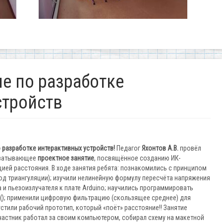
е по разработке
стройств
 разработке интерактивных устройств!
Педагог
Яхонтов А.В.
провёл
хватывающее
проектное занятие
, посвящённое созданию ИК-
ией расстояния. В ходе занятия ребята: познакомились с принципом
од триангуляции); изучили нелинейную формулу пересчёта напряжения
 и пьезоизлучателя к плате Arduino; научились программировать
); применили цифровую фильтрацию (скользящее среднее) для
стили рабочий прототип, который «поёт» расстояние!! Занятие
частник работал за своим компьютером, собирал схему на макетной