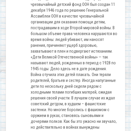
чрезвычайный детский фонд ООН был создан 11
декабря 1946 года по решению Генеральной
Ассамблеи ООН в качестве чрезвычайной
организации для оказания помощи детям,
пострадавшим в ходе Второй мировой войны. В
большом объеме права человека нарушаются во
время войны: людей убивают, им наносят
ранения, причиняют ущерб здоровью,
захватывают в плен и подвергают истязаниям.
«Дети Великой Отечественной войны» — так
называют людей, рожденных в период с 1928 по
1945 годы. Дело здесь не в дате рождения.
Война отучила этих детей плакать. Они теряли
родителей, братьев и сестер. Иногда напуганные
дети по нескольку дней сидели рядом с
холодными телами погибших матерей, ожидая
решения своей участи. В лучшем случае их ждал
советский детдом, в худшем – фашистские
застенки. Но многие боролись с фашизмом с
оружием в руках, становясь сыновьями и
дочерями полков. Как бы это ужасно ни звучало,
но действительно в войнах вынуждены