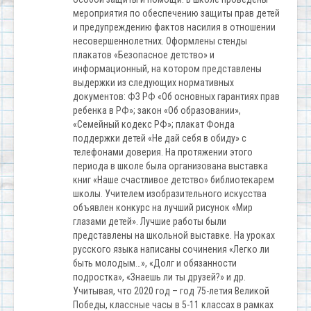
мероприятия по обеспечению защиты прав детей
и предупреждению фактов насилия в отношении
несовершеннолетних. Оформлены стенды
плакатов «Безопасное детство» и
информационный, на котором представлены
выдержки из следующих нормативных
документов: ФЗ РФ «Об основных гарантиях прав
ребенка в РФ»; закон «Об образовании»,
«Семейный кодекс РФ»; плакат Фонда
поддержки детей «Не дай себя в обиду» с
телефонами доверия. На протяжении этого
периода в школе была организована выставка
книг «Наше счастливое детство» библиотекарем
школы. Учителем изобразительного искусства
объявлен конкурс на лучший рисунок «Мир
глазами детей». Лучшие работы были
представлены на школьной выставке. На уроках
русского языка написаны сочинения «Легко ли
быть молодым…», «Долг и обязанности
подростка», «Знаешь ли ты друзей?» и др.
Учитывая, что 2020 год – год 75-летия Великой
Победы, классные часы в 5-11 классах в рамках