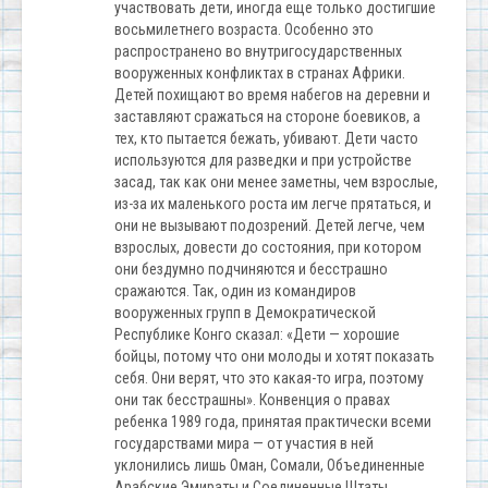
участвовать дети, иногда еще только достигшие
восьмилетнего возраста. Особенно это
распространено во внутригосударственных
вооруженных конфликтах в странах Африки.
Детей похищают во время набегов на деревни и
заставляют сражаться на стороне боевиков, а
тех, кто пытается бежать, убивают. Дети часто
используются для разведки и при устройстве
засад, так как они менее заметны, чем взрослые,
из-за их маленького роста им легче прятаться, и
они не вызывают подозрений. Детей легче, чем
взрослых, довести до состояния, при котором
они бездумно подчиняются и бесстрашно
сражаются. Так, один из командиров
вооруженных групп в Демократической
Республике Конго сказал: «Дети — хорошие
бойцы, потому что они молоды и хотят показать
себя. Они верят, что это какая-то игра, поэтому
они так бесстрашны». Конвенция о правах
ребенка 1989 года, принятая практически всеми
государствами мира — от участия в ней
уклонились лишь Оман, Сомали, Объединенные
Арабские Эмираты и Соединенные Штаты,