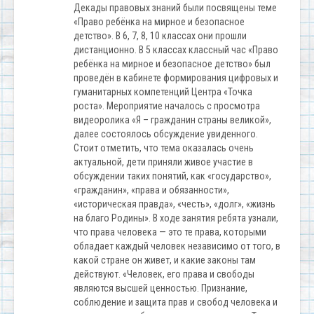
Декады правовых знаний были посвящены теме
«Право ребёнка на мирное и безопасное
детство». В 6, 7, 8, 10 классах они прошли
дистанционно. В 5 классах классный час «Право
ребёнка на мирное и безопасное детство» был
проведён в кабинете формирования цифровых и
гуманитарных компетенций Центра «Точка
роста». Мероприятие началось с просмотра
видеоролика «Я – гражданин страны великой»,
далее состоялось обсуждение увиденного.
Стоит отметить, что тема оказалась очень
актуальной, дети приняли живое участие в
обсуждении таких понятий, как «государство»,
«гражданин», «права и обязанности»,
«историческая правда», «честь», «долг», «жизнь
на благо Родины». В ходе занятия ребята узнали,
что права человека — это те права, которыми
обладает каждый человек независимо от того, в
какой стране он живет, и какие законы там
действуют. «Человек, его права и свободы
являются высшей ценностью. Признание,
соблюдение и защита прав и свобод человека и