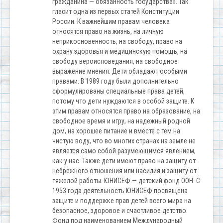
гражданина — обязанность государства». Так
гласит одна из первых статей Конституции
России. К важнейшим правам человека
относятся право на жизнь, на личную
неприкосновенность, на свободу, право на
охрану здоровья и медицинскую помощь, на
свободу вероисповедания, на свободное
выражение мнения. Дети обладают особыми
правами. В 1989 году были дополнительно
сформулированы специальные права детей,
потому что дети нуждаются в особой защите. К
этим правам относятся право на образование, на
свободное время и игру, на надежный родной
дом, на хорошее питание и вместе с тем на
чистую воду, что во многих странах на земле не
является само собой разумеющимся явлением,
как у нас. Также дети имеют право на защиту от
небрежного отношения или насилия и защиту от
тяжелой работы. ЮНИСЕФ — детский фонд ООН. С
1953 года деятельность ЮНИСЕФ посвящена
защите и поддержке прав детей всего мира на
безопасное, здоровое и счастливое детство.
Фонд под наименованием Международный