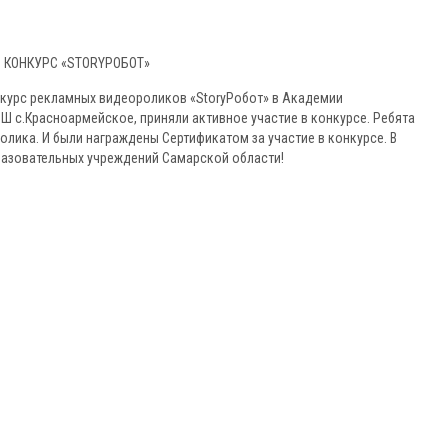
КОНКУРС «STORYРОБОТ»
онкурс рекламных видеороликов «StoryРобот» в Академии
Ш с.Красноармейское, приняли активное участие в конкурсе. Ребята
лика. И были награждены Сертификатом за участие в конкурсе. В
разовательных учреждений Самарской области!